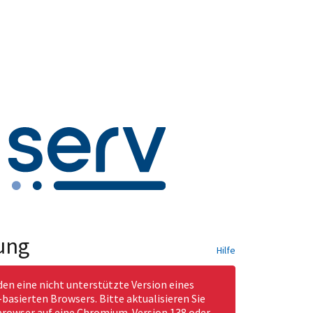
ung
Hilfe
den eine nicht unterstützte Version eines
asierten Browsers. Bitte aktualisieren Sie
rowser auf eine Chromium-Version 138 oder